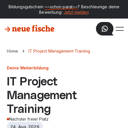
Bildungsgutschein
~~schon parat~~
? Beschleunige deine
Bewerbung:
Jetzt melden
Home
IT Project Management Training
Deine Weiterbildung
IT Project
Management
Training
Nächster freier Platz
24. Aug. 2026