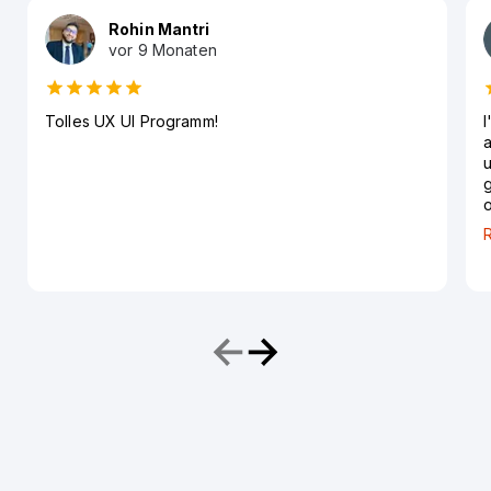
Rohin Mantri
vor 9 Monaten
Tolles UX UI Programm!
I
a
u
g
o