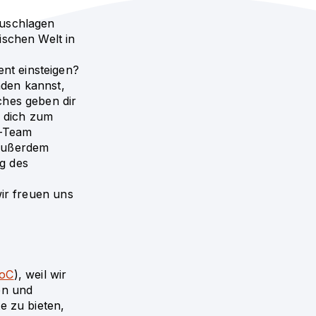
zuschlagen
ischen Welt in
nt einsteigen?
nden kannst,
ches geben dir
r dich zum
a-Team
 Außerdem
g des
wir freuen uns
CoC
), weil wir
en und
e zu bieten,