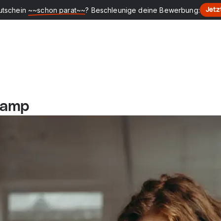
utschein
~~schon parat~~
? Beschleunige deine Bewerbung:
Jetz
camp