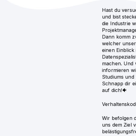
Hast du versu
und bist steck
die Industrie 
Projektmanage
Dann komm zu 
welcher unser
einen Einblick
Datenspezialis
machen. Und w
informieren w
Studiums und w
Schnapp dir ei
auf dich!🐠
Verhaltenskod
Wir befolgen 
uns dem Ziel v
belästigungsfr