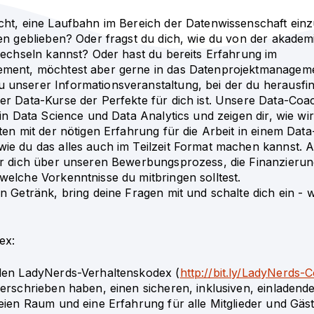
cht, eine Laufbahn im Bereich der Datenwissenschaft ein
en geblieben? Oder fragst du dich, wie du von der akadem
wechseln kannst? Oder hast du bereits Erfahrung im
ment, möchtest aber gerne in das Datenprojektmanageme
unserer Informationsveranstaltung, bei der du herausfi
er Data-Kurse der Perfekte für dich ist. Unsere Data-Coa
 in Data Science und Data Analytics und zeigen dir, wie wi
ten mit der nötigen Erfahrung für die Arbeit in einem Dat
ie du das alles auch im Teilzeit Format machen kannst.
ir dich über unseren Bewerbungsprozess, die Finanzierun
elche Vorkenntnisse du mitbringen solltest.
n Getränk, bring deine Fragen mit und schalte dich ein - 
ex:
den LadyNerds-Verhaltenskodex (
http://bit.ly/LadyNerds-
erschrieben haben, einen sicheren, inklusiven, einladend
eien Raum und eine Erfahrung für alle Mitglieder und Gäst