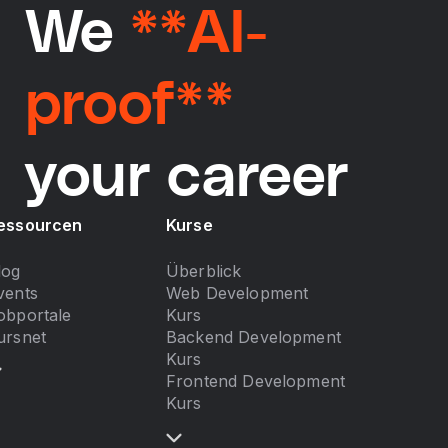
We
**AI-
proof**
your career
essourcen
Kurse
log
Überblick
vents
Web Development
obportale
Kurs
ursnet
Backend Development
Kurs
Frontend Development
Kurs