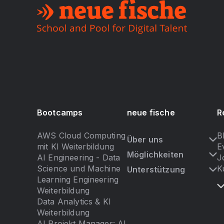
Bootcamps
neue fische
R
AWS Cloud Computing
B
Über uns
mit KI Weiterbildung
E
Möglichkeiten
AI Engineering - Data
J
Science und Machine
K
Unterstützung
Learning Engineering
Weiterbildung
Data Analytics & KI
Weiterbildung
AI Projekt Manager: AI