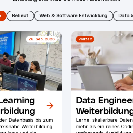
e
Beliebt
Web & Software Entwicklung
Data 
28. Sep. 2026
Vollzeit
Learning
Data Enginee
rbildung
Weiterbildun
der Datenbasis bis zum
Lerne, skalierbare Daten
axisnahe Weiterbildung
mehr als ein reines Codi
Know-how und die
umfassende Ausbildung. S