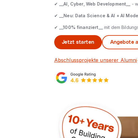
✔
__AI, Cyber, Web Development__
- w
✔
__Neu: Data Science & AI + AI Model
✔
__100% finanziert__
mit dem Bildung
Jetzt starten
Angebote 
Abschlussprojekte unserer Alumni