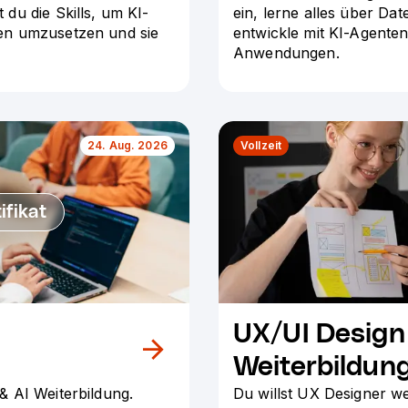
du die Skills, um KI-
ein, lerne alles über Da
en umzusetzen und sie
entwickle mit KI-Agenten
Anwendungen.
24. Aug. 2026
Vollzeit
ifikat
UX/UI Design
Weiterbildun
& AI Weiterbildung.
Du willst UX Designer w