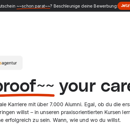
utschein
~~schon parat~~
? Beschleunige deine Bewerbung:
Jetz
proof~~
your car
tale Karriere mit über 7.000 Alumni. Egal, ob du die er
ngen willst – in unseren praxisorientierten Kursen lerns
 erfolgreich zu sein. Wann, wie und wo du willst.