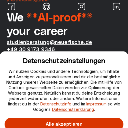
We
**AI-proof**
your career
studienberatung@neuefische.de
+49 30 9173 9346
Mo - Fr 09:00 - 17:00
Datenschutzeinstellungen
Bootcamps
Wir nutzen Cookies und andere Technologien, um Inhalte
und Anzeigen zu personalisieren und dir die bestmögliche
Nutzung unserer Webseite zu ermöglichen. Die mit Hilfe von
neue fische
Cookies gesammelten Daten werden zur Optimierung der
Webseite genutzt. Natürlich kannst du deine Entscheidung
jederzeit widerrufen oder ändern. Weitere Informationen
Ressourcen
findest du in der
Datenschutzinfo
und im
Impressum
so wie
Google's
Datenschutzerklärung
.
Kurse
Alle akzeptieren