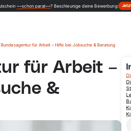
utschein
~~schon parat~~
? Beschleunige deine Bewerbung:
Jetz
Bundesagentur für Arbeit – Hilfe bei Jobsuche & Beratung
r für Arbeit –
I
Di
Di
bsuche &
S
Le
Bu
Ki
K