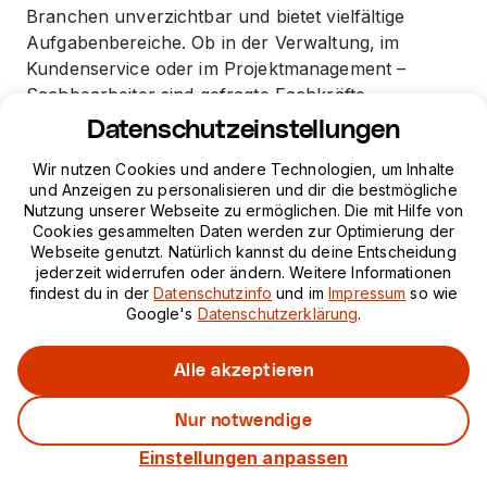
Branchen unverzichtbar und bietet vielfältige
Aufgabenbereiche. Ob in der Verwaltung, im
Kundenservice oder im Projektmanagement –
Sachbearbeiter sind gefragte Fachkräfte.
Datenschutzeinstellungen
Die Unterschiede zwischen städtischen und
Wir nutzen Cookies und andere Technologien, um Inhalte
ländlichen Arbeitsbedingungen sind ebenfalls
und Anzeigen zu personalisieren und dir die bestmögliche
bemerkenswert. Während in München viele große
Nutzung unserer Webseite zu ermöglichen. Die mit Hilfe von
Unternehmen ansässig sind, bieten ländliche
Cookies gesammelten Daten werden zur Optimierung der
Gebiete oft kleinere, aber familiär geführte
Webseite genutzt. Natürlich kannst du deine Entscheidung
jederzeit widerrufen oder ändern. Weitere Informationen
Betriebe. Beide
Regionen
haben ihre eigenen
findest du in der
Datenschutzinfo
und im
Impressum
so wie
Vorzüge und Herausforderungen.
Google's
Datenschutzerklärung
.
Zusammenfassend bietet der Münchner
Alle akzeptieren
Arbeitsmarkt spannende Perspektiven für
Fachkräfte und Berufseinsteiger. Mit der
Nur notwendige
Jetzt für IT Project
Unterstützung der
Arbeitsagentur
können
Management bewerben
Einstellungen anpassen
Arbeitssuchende die regionalen Chancen optimal
nutzen und ihre Karriereziele erreichen.