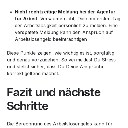
Nicht rechtzeitige Meldung bei der Agentur
für Arbeit
: Versäume nicht, Dich am ersten Tag
der Arbeitslosigkeit persönlich zu melden. Eine
verspätete Meldung kann den Anspruch auf
Arbeitslosengeld beeinträchtigen
Diese Punkte zeigen, wie wichtig es ist, sorgfältig
und genau vorzugehen. So vermeidest Du Stress
und stellst sicher, dass Du Deine Ansprüche
korrekt geltend machst.
Fazit und nächste
Schritte
Die Berechnung des Arbeitslosengelds kann für