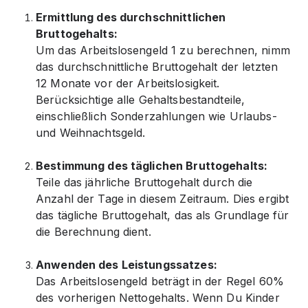
Ermittlung des durchschnittlichen
Bruttogehalts:
Um das Arbeitslosengeld 1 zu berechnen, nimm
das durchschnittliche Bruttogehalt der letzten
12 Monate vor der Arbeitslosigkeit.
Berücksichtige alle Gehaltsbestandteile,
einschließlich Sonderzahlungen wie Urlaubs-
und Weihnachtsgeld.
Bestimmung des täglichen Bruttogehalts:
Teile das jährliche Bruttogehalt durch die
Anzahl der Tage in diesem Zeitraum. Dies ergibt
das tägliche Bruttogehalt, das als Grundlage für
die Berechnung dient.
Anwenden des Leistungssatzes:
Das Arbeitslosengeld beträgt in der Regel 60%
des vorherigen Nettogehalts. Wenn Du Kinder