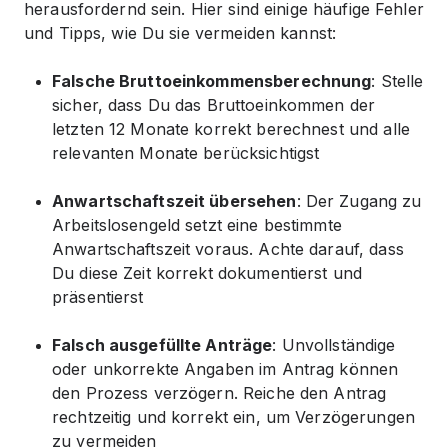
herausfordernd sein. Hier sind einige häufige Fehler
und Tipps, wie Du sie vermeiden kannst:
Falsche Bruttoeinkommensberechnung
: Stelle
sicher, dass Du das Bruttoeinkommen der
letzten 12 Monate korrekt berechnest und alle
relevanten Monate berücksichtigst
Anwartschaftszeit übersehen
: Der Zugang zu
Arbeitslosengeld setzt eine bestimmte
Anwartschaftszeit voraus. Achte darauf, dass
Du diese Zeit korrekt dokumentierst und
präsentierst
Falsch ausgefüllte Anträge
: Unvollständige
oder unkorrekte Angaben im Antrag können
den Prozess verzögern. Reiche den Antrag
rechtzeitig und korrekt ein, um Verzögerungen
zu vermeiden