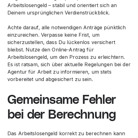
Arbeitslosengeld – stabil und orientiert sich an
Deinem ursprünglichen Verdienstrückblick.
Achte darauf, alle notwendigen Anträge pünktlich
einzureichen. Verpasse keine Frist, um
sicherzustellen, dass Du lückenlos versichert
bleibst. Nutze den Online-Antrag für
Arbeitslosengeld, um den Prozess zu erleichtern.
Es ist ratsam, sich über aktuelle Regelungen bei der
Agentur für Arbeit zu informieren, um stets
vorbereitet und abgesichert zu sein.
Gemeinsame Fehler
bei der Berechnung
Das Arbeitslosengeld korrekt zu berechnen kann