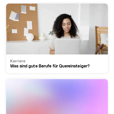
Karriere
Was sind gute Berufe für Quereinsteiger?