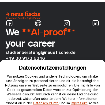
We
**AI-proof**
your career
studienberatung@neuefische.de
+49 30 9173 9346
Mo - Fr 09:00 - 17:00
Datenschutzeinstellungen
Bootcamps
Wir nutzen Cookies und andere Technologien, um Inhalte
und Anzeigen zu personalisieren und dir die bestmögliche
Nutzung unserer Webseite zu ermöglichen. Die mit Hilfe von
neue fische
Cookies gesammelten Daten werden zur Optimierung der
Webseite genutzt. Natürlich kannst du deine Entscheidung
jederzeit widerrufen oder ändern. Weitere Informationen
Ressourcen
findest du in der
Datenschutzinfo
und im
Impressum
so wie