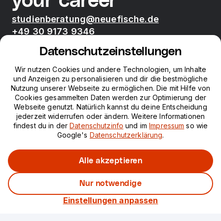
your career
studienberatung@neuefische.de
+49 30 9173 9346
Mo - Fr 09:00 - 17:00
Datenschutzeinstellungen
Bootcamps
Wir nutzen Cookies und andere Technologien, um Inhalte
und Anzeigen zu personalisieren und dir die bestmögliche
Nutzung unserer Webseite zu ermöglichen. Die mit Hilfe von
neue fische
Cookies gesammelten Daten werden zur Optimierung der
Webseite genutzt. Natürlich kannst du deine Entscheidung
jederzeit widerrufen oder ändern. Weitere Informationen
Ressourcen
findest du in der
Datenschutzinfo
und im
Impressum
so wie
Google's
Datenschutzerklärung
.
Kurse
Alle akzeptieren
Nur notwendige
Impressum
Datenschutz
Einstellungen anpassen
©
2026
neuefische GmbH