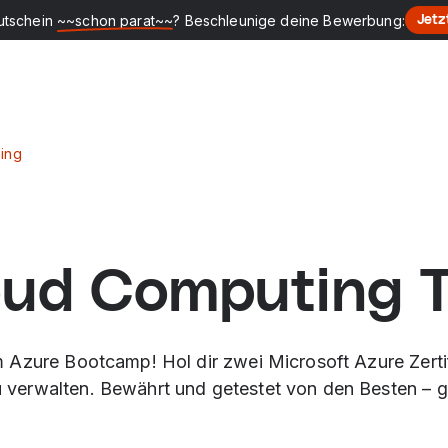
utschein
~~schon parat~~
? Beschleunige deine Bewerbung:
Jetz
ing
oud Computing T
 Azure Bootcamp! Hol dir zwei Microsoft Azure Zerti
verwalten. Bewährt und getestet von den Besten – g