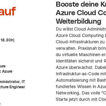
Booste deine Ka
 auf
Azure Cloud C
Weiterbildung
Du willst Cloud Administ
Azure Cloud Computing 
– 18.30h)
Cloud-Infrastrukturen zu
verwalten. Praxisnah bri
du virtuelle Maschinen er
Identitäten sicherst und
zure
Azure überwachst. Dabei h
t Azure
Infrastruktur-as-Code m
Automatisierung mit Bas
inistrator, IT
fundiertes Wissen in Azu
ucture Engineer
Networking. Das volle “
Starte jetzt durch mit C
y