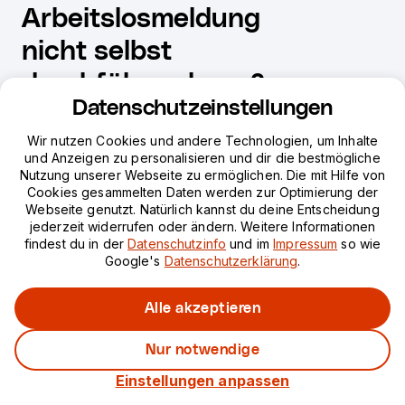
Arbeitslosmeldung
nicht selbst
durchführen kann?
Datenschutzeinstellungen
Jetzt für IT Project
Wir nutzen Cookies und andere Technologien, um Inhalte
und Anzeigen zu personalisieren und dir die bestmögliche
Management bewerben
Nutzung unserer Webseite zu ermöglichen. Die mit Hilfe von
Cookies gesammelten Daten werden zur Optimierung der
Webseite genutzt. Natürlich kannst du deine Entscheidung
jederzeit widerrufen oder ändern. Weitere Informationen
findest du in der
Datenschutzinfo
und im
Impressum
so wie
Google's
Datenschutzerklärung
.
We
**AI-proof**
Alle akzeptieren
your career
Nur notwendige
Einstellungen anpassen
studienberatung@neuefische.de