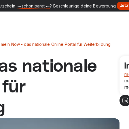
utschein
~~schon parat~~
? Beschleunige deine Bewerbung:
Jetz
mein Now - das nationale Online Portal für Weiterbildung
as nationale
I
m
m
 für
m
g