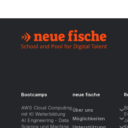
Bootcamps
neue fische
R
AWS Cloud Computing
B
Über uns
mit KI Weiterbildung
E
Möglichkeiten
AI Engineering - Data
J
Science und Machine
K
Unterstützung