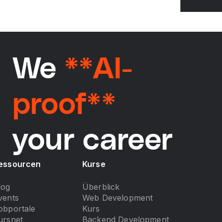
We
**AI-
proof**
your career
essourcen
Kurse
log
Überblick
vents
Web Development
obportale
Kurs
ursnet
Backend Development