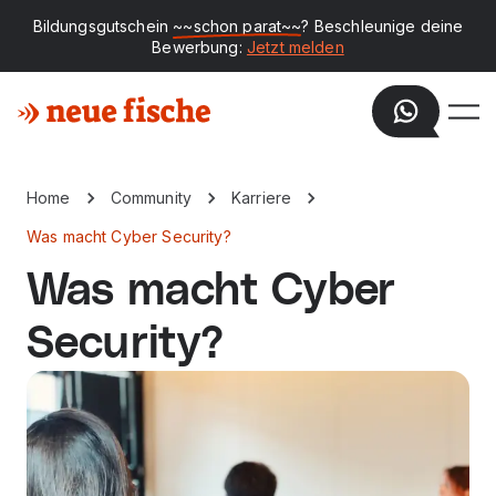
Bildungsgutschein
~~schon parat~~
? Beschleunige deine
Bewerbung:
Jetzt melden
Home
Community
Karriere
Was macht Cyber Security?
Was macht Cyber
Security?