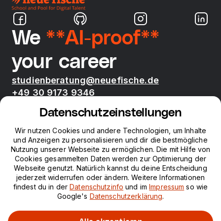
We
**AI-proof**
your career
studienberatung@neuefische.de
+49 30 9173 9346
Mo - Fr 09:00 - 17:00
Datenschutzeinstellungen
Bootcamps
Wir nutzen Cookies und andere Technologien, um Inhalte
und Anzeigen zu personalisieren und dir die bestmögliche
Nutzung unserer Webseite zu ermöglichen. Die mit Hilfe von
neue fische
Cookies gesammelten Daten werden zur Optimierung der
Webseite genutzt. Natürlich kannst du deine Entscheidung
jederzeit widerrufen oder ändern. Weitere Informationen
Ressourcen
findest du in der
Datenschutzinfo
und im
Impressum
so wie
Google's
Datenschutzerklärung
.
Kurse