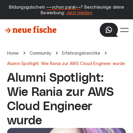
Bildungsgutschein
~~schon parat~~
? Beschleunige deine
Bewerbung:
Jetzt melden
Home
Community
Erfahrungsberichte
Alumni Spotlight: Wie Rania zur AWS Cloud Engineer wurde
Alumni Spotlight:
Wie Rania zur AWS
Cloud Engineer
wurde