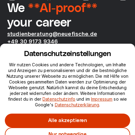
We
**AI-proof**
your career
studienberatung@neuefische.de
+49 30 9173 9346
Mo - Fr 09:00 - 17:00
Datenschutzeinstellungen
Bootcamps
Wir nutzen Cookies und andere Technologien, um Inhalte
und Anzeigen zu personalisieren und dir die bestmögliche
Nutzung unserer Webseite zu ermöglichen. Die mit Hilfe von
neue fische
Cookies gesammelten Daten werden zur Optimierung der
Webseite genutzt. Natürlich kannst du deine Entscheidung
jederzeit widerrufen oder ändern. Weitere Informationen
Ressourcen
findest du in der
Datenschutzinfo
und im
Impressum
so wie
Google's
Datenschutzerklärung
.
Kurse
Alle akzeptieren
Nur notwendige