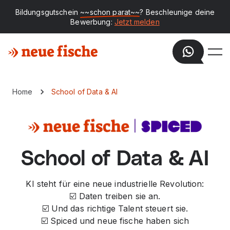
Bildungsgutschein
~~schon parat~~
? Beschleunige deine
Bewerbung:
Jetzt melden
Home
School of Data & AI
School of Data & AI
KI steht für eine neue industrielle Revolution:
☑️ Daten treiben sie an.
☑️ Und das richtige Talent steuert sie.
☑️ Spiced und neue fische haben sich