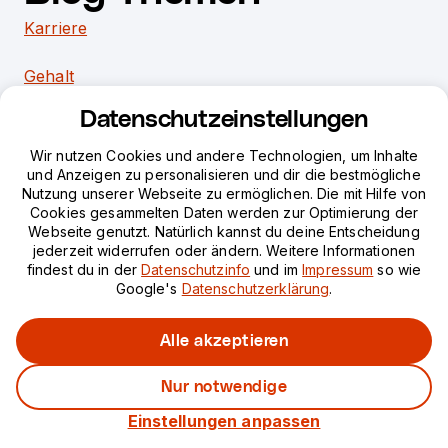
Karriere
Gehalt
Datenschutzeinstellungen
Stellenbeschreibung
Wir nutzen Cookies und andere Technologien, um Inhalte
und Anzeigen zu personalisieren und dir die bestmögliche
Nutzung unserer Webseite zu ermöglichen. Die mit Hilfe von
Erfahrungsberichte
Cookies gesammelten Daten werden zur Optimierung der
Webseite genutzt. Natürlich kannst du deine Entscheidung
Bootcamps & Community
jederzeit widerrufen oder ändern. Weitere Informationen
findest du in der
Datenschutzinfo
und im
Impressum
so wie
Google's
Datenschutzerklärung
.
Wie viel Geld bekommt man bei einem
Bildungsgutschein?
Alle akzeptieren
Bildungsgutschein der Agentur für Arbeit:
Fördermittel erhalten
Nur notwendige
Jetzt für Marketing Analytics
bewerben
Einstellungen anpassen
Bildungsgutschein JobCenter: Finanziere deine