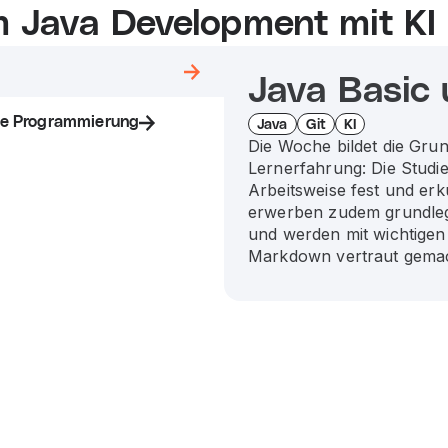
em Java Development mit K
Java Basic 
rte Programmierung
Java
Git
KI
Die Woche bildet die Grun
Lernerfahrung: Die Studi
Arbeitsweise fest und er
erwerben zudem grundleg
und werden mit wichtigen
Markdown vertraut gemac