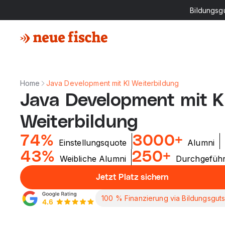
Bildungsg
Home
Java Development mit KI Weiterbildung
Java Development mit K
Weiterbildung
74%
3000+
Einstellungsquote
Alumni
43%
250+
Weibliche Alumni
Durchgeführ
Jetzt Platz sichern
100 % Finanzierung via Bildungsgut