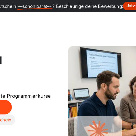
utschein
~~schon parat~~
? Beschleunige deine Bewerbung:
Jetz
I
te Programmierkurse
schein