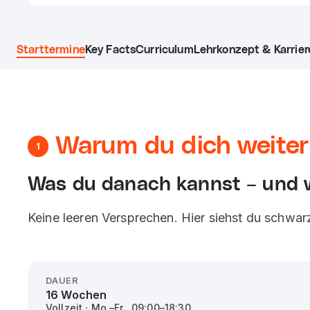
Starttermine
Key Facts
Curriculum
Lehrkonzept & Karrier
Warum du dich weiterb
1
Was du danach kannst – und 
Keine leeren Versprechen. Hier siehst du schwar
DAUER
16 Wochen
Vollzeit · Mo.–Fr., 09:00–18:30