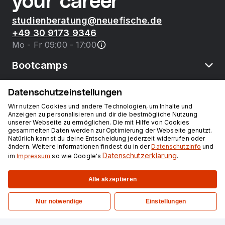
your career
studienberatung@neuefische.de
+49 30 9173 9346
Mo - Fr 09:00 - 17:00
Bootcamps
Datenschutzeinstellungen
neue fische
Wir nutzen Cookies und andere Technologien, um Inhalte und
Anzeigen zu personalisieren und dir die bestmögliche Nutzung
unserer Webseite zu ermöglichen. Die mit Hilfe von Cookies
Ressourcen
gesammelten Daten werden zur Optimierung der Webseite genutzt.
Natürlich kannst du deine Entscheidung jederzeit widerrufen oder
ändern. Weitere Informationen findest du in der
Datenschutzinfo
und
Kurse
Datenschutzerklärung
im
Impressum
so wie Google's
.
Alle akzeptieren
Impressum
Datenschutz
Nur notwendige
Einstellungen
©
2026
neuefische GmbH