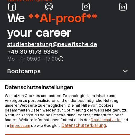
We
**AI-proof**
your career
studienberatung@neuefische.de
+49 30 9173 9346
Mo - Fr 09:00 - 17:00
Bootcamps
Datenschutzeinstellungen
neue fische
Wir nutzen Cookies und andere Technologien, um Inhalte und
Anzeigen zu personalisieren und dir die bestmögliche Nutzung
unserer Webseite zu ermöglichen. Die mit Hilfe von Cookies
Ressourcen
gesammelten Daten werden zur Optimierung der Webseite genutzt.
Natürlich kannst du deine Entscheidung jederzeit widerrufen oder
ändern. Weitere Informationen findest du in der
Datenschutzinfo
und
Kurse
Datenschutzerklärung
im
Impressum
so wie Google's
.