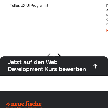
Tolles UX UI Programm!
I
a
u
g
o
Jetzt auf den Web
Development Kurs bewerben