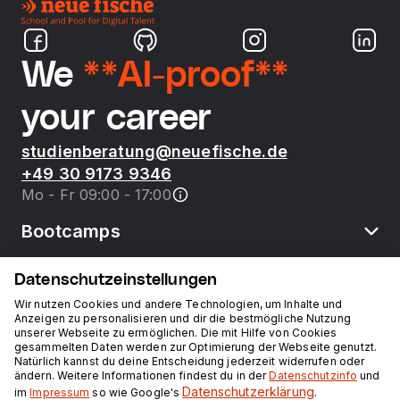
We
**AI-proof**
your career
studienberatung@neuefische.de
+49 30 9173 9346
Mo - Fr 09:00 - 17:00
Bootcamps
Datenschutzeinstellungen
neue fische
Wir nutzen Cookies und andere Technologien, um Inhalte und
Anzeigen zu personalisieren und dir die bestmögliche Nutzung
unserer Webseite zu ermöglichen. Die mit Hilfe von Cookies
Ressourcen
gesammelten Daten werden zur Optimierung der Webseite genutzt.
Natürlich kannst du deine Entscheidung jederzeit widerrufen oder
ändern. Weitere Informationen findest du in der
Datenschutzinfo
und
Kurse
Datenschutzerklärung
im
Impressum
so wie Google's
.