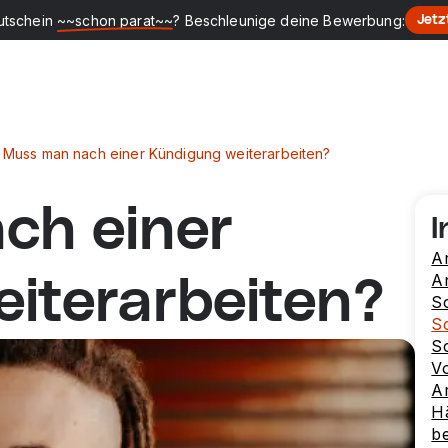
utschein
~~schon parat~~
? Beschleunige deine Bewerbung:
Jetz
Muss man nach einer Kündigung weiterarbeiten?
ch einer
I
Ar
A
iterarbeiten?
Sc
Sc
Sc
V
Ar
Hä
b