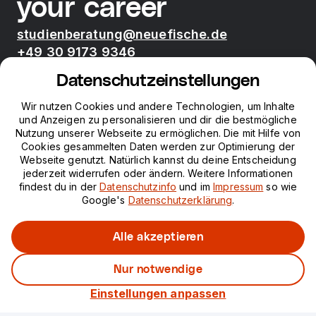
your career
studienberatung@neuefische.de
+49 30 9173 9346
Mo - Fr 09:00 - 17:00
Datenschutzeinstellungen
Bootcamps
Wir nutzen Cookies und andere Technologien, um Inhalte
und Anzeigen zu personalisieren und dir die bestmögliche
Nutzung unserer Webseite zu ermöglichen. Die mit Hilfe von
neue fische
Cookies gesammelten Daten werden zur Optimierung der
Webseite genutzt. Natürlich kannst du deine Entscheidung
jederzeit widerrufen oder ändern. Weitere Informationen
Ressourcen
findest du in der
Datenschutzinfo
und im
Impressum
so wie
Google's
Datenschutzerklärung
.
Kurse
Alle akzeptieren
Nur notwendige
Impressum
Datenschutz
Einstellungen anpassen
©
2026
neuefische GmbH