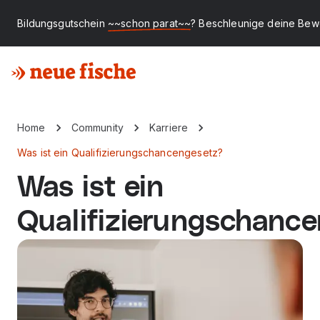
Bildungsgutschein
~~schon parat~~
? Beschleunige deine Bew
Home
Community
Karriere
Was ist ein Qualifizierungschancengesetz?
Was ist ein
Qualifizierungschanc