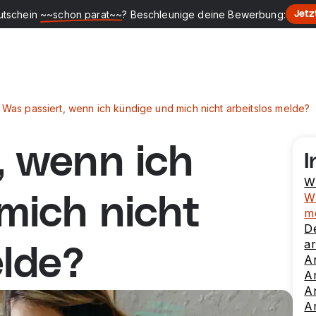
utschein
~~schon parat~~
? Beschleunige deine Bewerbung:
Jetz
Was passiert, wenn ich kündige und mich nicht arbeitslos melde?
, wenn ich
I
Wi
Wi
mich nicht
m
D
ar
elde?
A
Ar
A
Ar