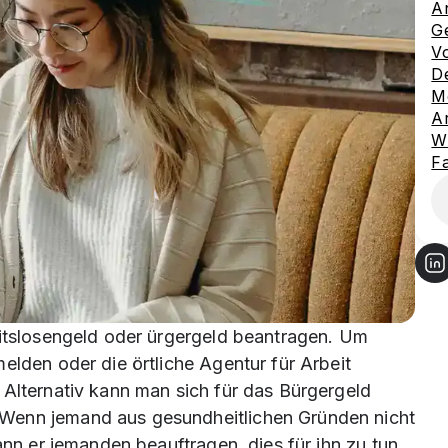
An
G
Vo
De
Mö
Ar
W
Fa
eitslosengeld oder ürgergeld beantragen. Um
elden oder die örtliche Agentur für Arbeit
 Alternativ kann man sich für das Bürgergeld
Wenn jemand aus gesundheitlichen Gründen nicht
ann er jemanden beauftragen, dies für ihn zu tun.