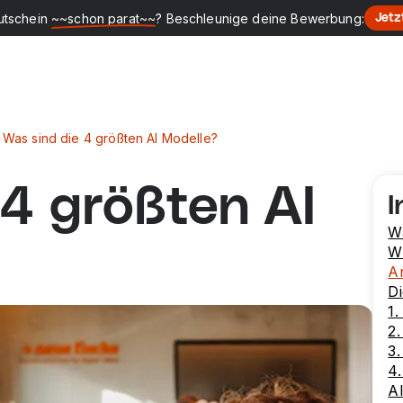
utschein
~~schon parat~~
? Beschleunige deine Bewerbung:
Jetz
Was sind die 4 größten AI Modelle?
 4 größten AI
I
Wa
W
A
Di
1.
2
3
4
A