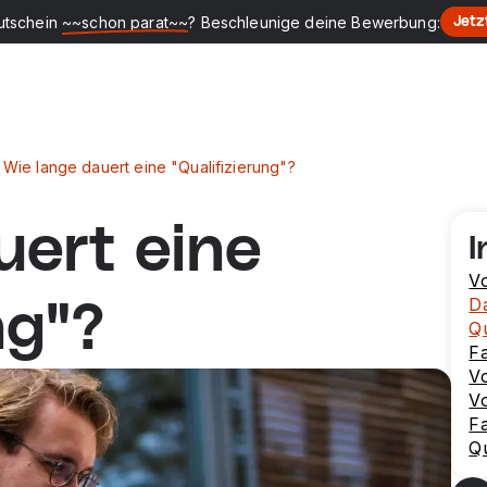
utschein
~~schon parat~~
? Beschleunige deine Bewerbung:
Jetz
Wie lange dauert eine "Qualifizierung"?
uert eine
I
Vo
Da
ng"?
Qu
Fa
V
Vo
F
Qu