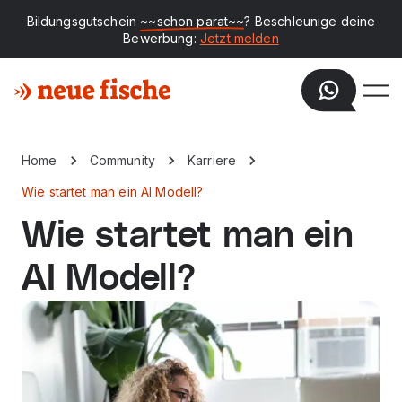
Bildungsgutschein
~~schon parat~~
? Beschleunige deine
Bewerbung:
Jetzt melden
Home
Community
Karriere
Wie startet man ein AI Modell?
Wie startet man ein
AI Modell?