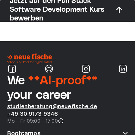
Jetzt auf den Full Stack
Software Development Kurs
bewerben
We
**AI-proof**
your career
studienberatung@neuefische.de
+49 30 9173 9346
Mo - Fr 09:00 - 17:00
Bootcamps