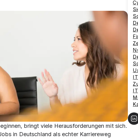
Cy
Si
So
D
De
F
Ze
N
De
Sc
Un
IT
Zu
IT
Mi
Ka
ginnen, bringt viele Herausforderungen mit sich.
Jobs in Deutschland als echter Karriereweg