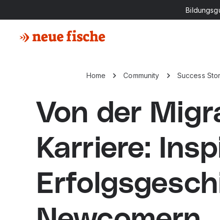
Bildungsg
Home
Community
Success Stor
Von der Migra
Karriere: Ins
Erfolgsgesch
Newcomern