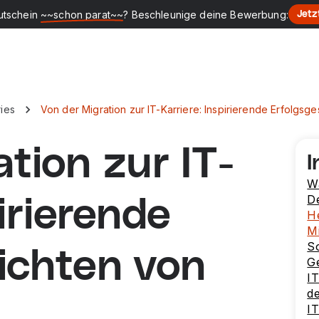
utschein
~~schon parat~~
? Beschleunige deine Bewerbung:
Jetz
ies
Von der Migration zur IT-Karriere: Inspirierende Erfolg
tion zur IT-
I
W
D
pirierende
H
Mi
S
ichten von
G
IT
d
IT