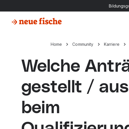
Bildungsg
Home
Community
Karriere
Welche Antr
gestellt / au
beim
Qualifizieru