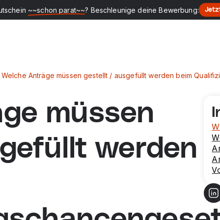
utschein
~~schon parat~~
? Beschleunige deine Bewerbung:
Jetz
Welche Anträge müssen gestellt / ausgefüllt werden beim Qualif
äge müssen
I
Wi
W
sgefüllt werden
A
Ar
Vo
ngschancengese