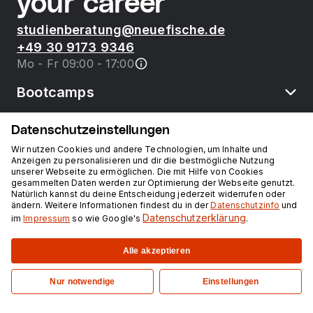
your career
studienberatung@neuefische.de
+49 30 9173 9346
Mo - Fr 09:00 - 17:00
Bootcamps
Datenschutzeinstellungen
neue fische
Wir nutzen Cookies und andere Technologien, um Inhalte und
Anzeigen zu personalisieren und dir die bestmögliche Nutzung
unserer Webseite zu ermöglichen. Die mit Hilfe von Cookies
Ressourcen
gesammelten Daten werden zur Optimierung der Webseite genutzt.
Natürlich kannst du deine Entscheidung jederzeit widerrufen oder
ändern. Weitere Informationen findest du in der
Datenschutzinfo
und
Kurse
Datenschutzerklärung
im
Impressum
so wie Google's
.
Alle akzeptieren
Impressum
Datenschutz
Nur notwendige
Einstellungen
©
2026
neuefische GmbH