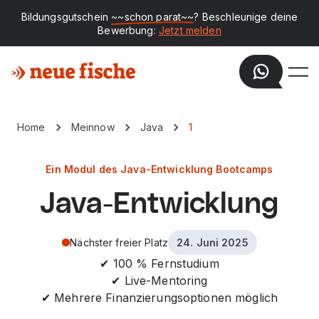
Bildungsgutschein
~~schon parat~~
? Beschleunige deine
Bewerbung:
Jetzt melden
Home
Meinnow
Java
1
Ein Modul des Java-Entwicklung Bootcamps
Java-Entwicklung
Nächster freier Platz
24. Juni 2025
✔ 100 % Fernstudium
✔ Live-Mentoring
✔ Mehrere Finanzierungsoptionen möglich