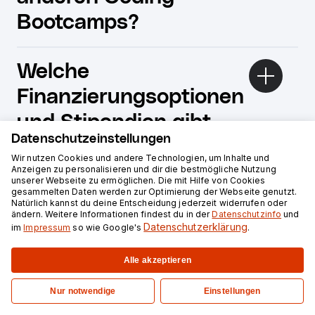
Bootcamps?
Welche
Finanzierungsoptionen
und Stipendien gibt
Datenschutzeinstellungen
es?
Wir nutzen Cookies und andere Technologien, um Inhalte und
Anzeigen zu personalisieren und dir die bestmögliche Nutzung
unserer Webseite zu ermöglichen. Die mit Hilfe von Cookies
Wann sollte ich mich
gesammelten Daten werden zur Optimierung der Webseite genutzt.
Natürlich kannst du deine Entscheidung jederzeit widerrufen oder
ändern. Weitere Informationen findest du in der
Datenschutzinfo
und
für einen kommenden
Datenschutzerklärung
im
Impressum
so wie Google's
.
Kurs bewerben und wie
Alle akzeptieren
läuft der
Nur notwendige
Einstellungen
Bewerbungsprozess
Jetzt starten