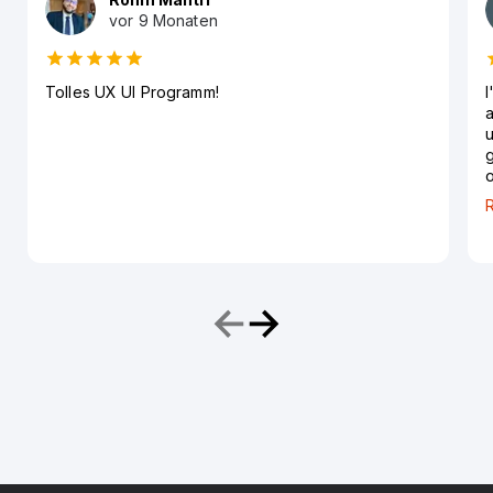
vor 9 Monaten
Tolles UX UI Programm!
I
a
u
g
o