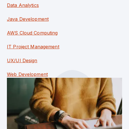
Data Analytics
Java Development
AWS Cloud Computing
IT Project Management
UX/UI Design
Web Development