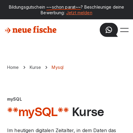
Bildungsgutschein
~~schon parat~~
? Beschleunige deine
Bewerbung:
Jetzt melden
Home
Kurse
Mysql
mySQL
**mySQL**
Kurse
Im heutigen digitalen Zeitalter, in dem Daten das