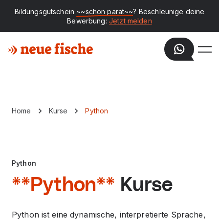
Bildungsgutschein
~~schon parat~~
? Beschleunige deine
Bewerbung:
Jetzt melden
Home
Kurse
Python
Python
**Python**
Kurse
Python ist eine dynamische, interpretierte Sprache,