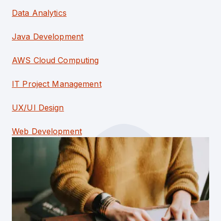
Data Analytics
Java Development
AWS Cloud Computing
IT Project Management
UX/UI Design
Web Development