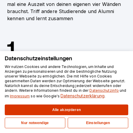
mal eine Auszeit von deinen eigenen vier Wänden
brauchst. Triff andere Studierende und Alumni
kennen und lernt zusammen
1
Datenschutzeinstellungen
Wir nutzen Cookies und andere Technologien, um Inhalte und
Anzeigen zu personalisieren und dir die bestmögliche Nutzung
Hamburg
unserer Webseite zu ermöglichen. Die mit Hilfe von Cookies
Loft feeling in Hamburg: nutze unseren Standort, um am
gesammelten Daten werden zur Optimierung der Webseite genutzt.
Natürlich kannst du deine Entscheidung jederzeit widerrufen oder
Unterricht teilzunehmen. Eine morderne Küche erwartet
ändern. Weitere Informationen findest du in der
Datenschutzinfo
und
dich, sowie schnelles WLAN.
Datenschutzerklärung
im
Impressum
so wie Google's
.
Entdecke Hamburg
Alle akzeptieren
Jetzt bewerben auf für das
Nur notwendige
Einstellungen
Data Engineering Bootcamp